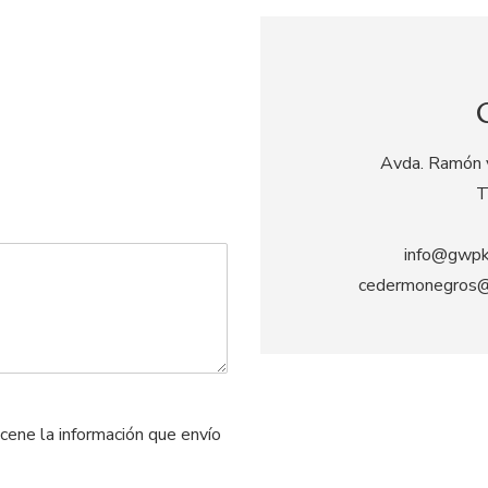
Avda. Ramón y
T
info@gwpk
cedermonegros@
ene la información que envío