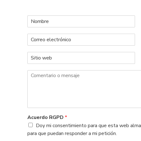
N
o
m
C
b
o
r
r
e
S
r
*
i
e
t
o
C
i
e
o
o
l
m
w
e
e
e
c
n
b
t
t
r
a
ó
r
Acuerdo RGPD
*
n
i
i
Doy mi consentimiento para que esta web almac
o
c
para que puedan responder a mi petición.
o
o