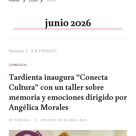
Home
2026
junio
junio 2026
Showing: 1 - 3 of 3 RESULTS
CONCILIA
Tardienta inaugura “Conecta
Cultura” con un taller sobre
memoria y emociones dirigido por
Angélica Morales
BY
CONCILIA
UPDATED ON
18 JUNIO, 2026