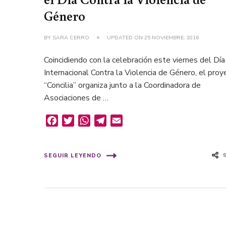
Género
BY
SARA CERRO
UPDATED ON
25 NOVIEMBRE, 2016
Coincidiendo con la celebración este viernes del Día
Internacional Contra la Violencia de Género, el proy
“Concilia” organiza junto a la Coordinadora de
Asociaciones de …
Facebook
Twitter
WhatsApp
Telegram
Email
SEGUIR LEYENDO