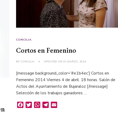
CONCILIA
Cortos en Femenino
BY
CONCILIA
UPDATED ON
31 MARZO, 2014
[message background_color=’#e1b4ec’] Cortos en
Femenino 2014 Viernes 4 de abril. 18 horas. Salón de
Actos del Ayuntamiento de Bujaraloz [/message]
Selección de los trabajos ganadores …
Facebook
Twitter
WhatsApp
Telegram
Email
en