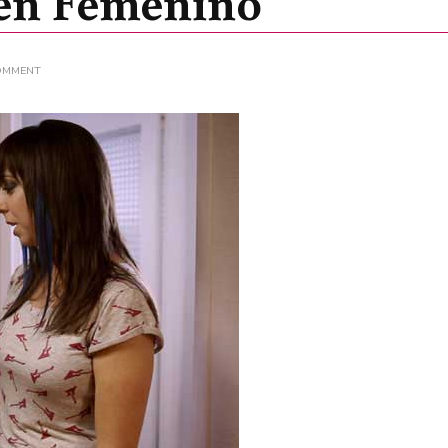
 en Femenino
ON
COMMENT
CORTOS
EN
FEMENINO