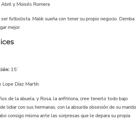
 Abril y Moisés Romera
ser futbolista. Malik sueña con tener su propio negocio. Demba
ugar mejor.
dices
ción:
15’
 Lope Díaz Martín
os de la abuela, y Rosa, la anfitriona, cree tenerlo todo bajo
 de lidiar con sus hermanas, con la absurda obsesión de su marid
l cabo consigo misma ante las sorpresas que le depara su propia