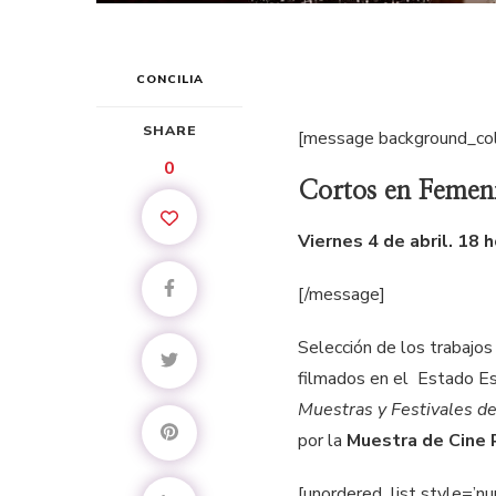
CONCILIA
SHARE
[message background_co
0
Cortos en Femen
Viernes 4 de abril. 18
[/message]
Selección de los trabajo
filmados en el Estado E
Muestras y Festivales de
por la
Muestra de Cine 
[unordered_list style=’n