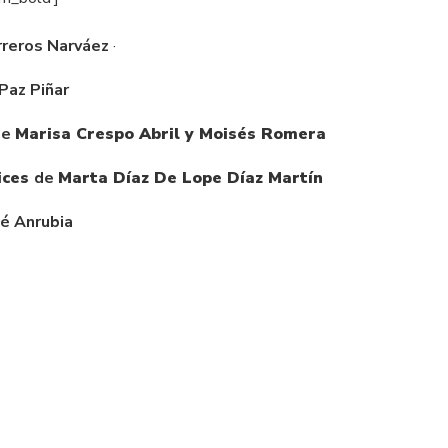
rreros Narváez
·
Paz Piñar
de
Marisa Crespo Abril y Moisés Romera
ices
de
Marta Díaz De Lope Díaz Martín
sé Anrubia