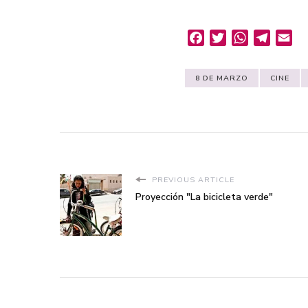
Facebook
Twitter
WhatsApp
Telegr
Em
8 DE MARZO
CINE
PREVIOUS ARTICLE
Proyección "La bicicleta verde"