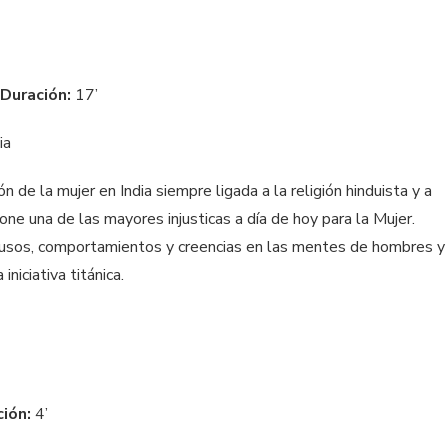
Duración:
17’
ia
ón de la mujer en India siempre ligada a la religión hinduista y a
ne una de las mayores injusticas a día de hoy para la Mujer.
, usos, comportamientos y creencias en las mentes de hombres y
iniciativa titánica.
ción:
4’