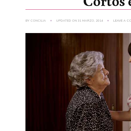
Cortos
BY
CONCILIA
UPDATED ON
31 MARZO, 2014
LEAVE A 