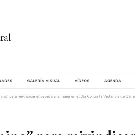
ral
DADES
GALERÍA VISUAL
VÍDEOS
AGENDA
ino” para reivindicar el papel de la mujer en el Día Contra la Violencia de Géne