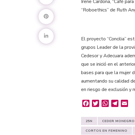
Irene Cardona, “Café para
“Roboethics” de Ruth Ang
El proyecto “Concilia” e
grupos Leader de la prov
Cedesor y Adecuara ademá
que se inició en el anteri
bases para que la mujer d
aumentando su calidad de 
en riesgo de exclusión y m
Facebook
Twitter
WhatsApp
Telegr
Em
25N
CEDER MONEGRO
CORTOS EN FEMENINO