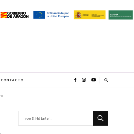
CONTACTO
ro
Looking
for
Something?