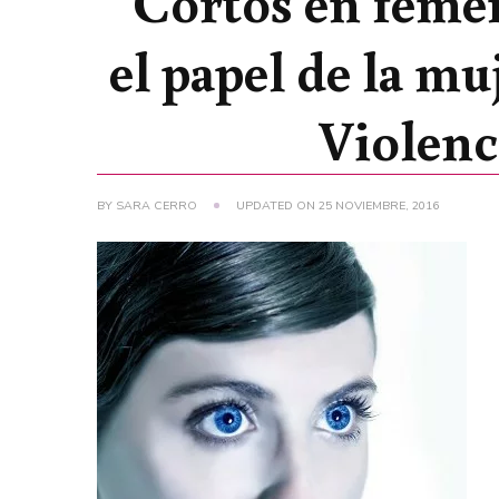
“Cortos en femen
el papel de la mu
Violenc
BY
SARA CERRO
UPDATED ON
25 NOVIEMBRE, 2016