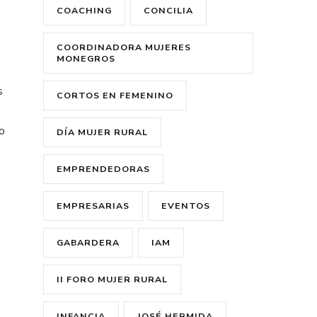
COACHING
CONCILIA
COORDINADORA MUJERES
MONEGROS
s
CORTOS EN FEMENINO
,
o
DÍA MUJER RURAL
EMPRENDEDORAS
EMPRESARIAS
EVENTOS
GABARDERA
IAM
II FORO MUJER RURAL
INFANCIA
JOSÉ HERMIDA