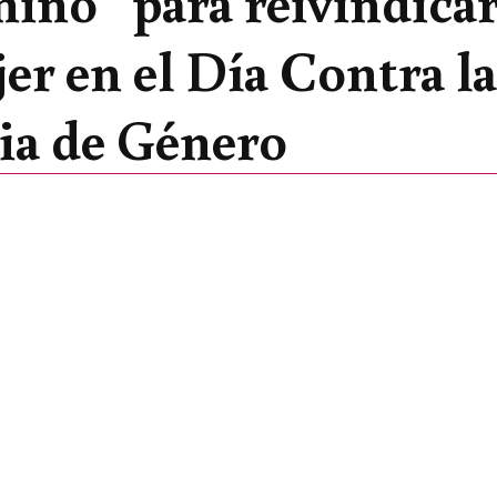
ino” para reivindica
jer en el Día Contra la
ia de Género