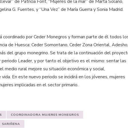
 llevar” de Patricia Font, “Mujeres de la mar” de Marta Solano,
elina G. Fuentes, y “Una Vez” de María Guerra y Sonia Madrid.
stá coordinado por Ceder Monegros y forman parte de él todos lo
incia de Huesca: Ceder Somontano, Ceder Zona Oriental, Adesho
s del grupo monegrino. Se trata de la continuación del proyect
or periodo Leader, y por tanto el objetivo es el mismo: sentar las
el medio rural mejore su situación económica y social,
vida. En este nuevo periodo se incidirá en los jóvenes, mujeres
ujeres implicadas en el sector primario.
am
ail
S
COORDINADORA MUJERES MONEGROS
SARIÑENA