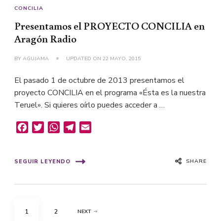
CONCILIA
Presentamos el PROYECTO CONCILIA en
Aragón Radio
BY
AGUJAMA
UPDATED ON
22 MAYO, 2015
El pasado 1 de octubre de 2013 presentamos el
proyecto CONCILIA en el programa «Ésta es la nuestra
Teruel». Si quieres oírlo puedes acceder a …
Facebook
Twitter
WhatsApp
Telegram
Email
SHARE
SEGUIR LEYENDO
Paginación
PAGE
PAGE
1
2
NEXT