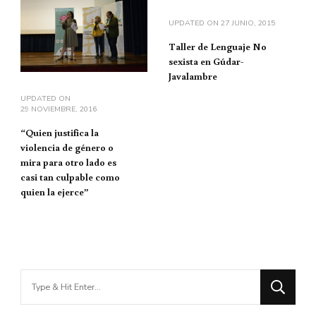
UPDATED ON
27 JUNIO, 2015
Taller de Lenguaje No
sexista en Gúdar-
Javalambre
UPDATED ON
29 NOVIEMBRE, 2016
“Quien justifica la
violencia de género o
mira para otro lado es
casi tan culpable como
quien la ejerce”
Looking
for