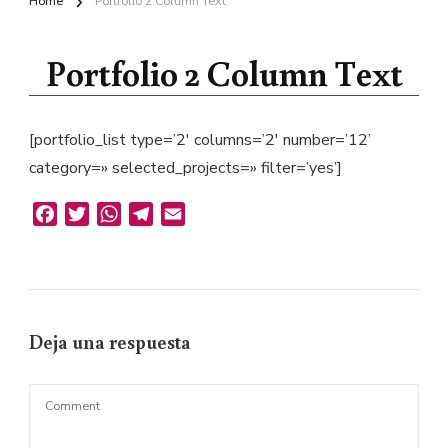
Home
Portfolio 2 Column Text
Portfolio 2 Column Text
[portfolio_list type=’2′ columns=’2′ number=’12’
category=» selected_projects=» filter=’yes’]
Facebook
Twitter
WhatsApp
Telegram
Email
Deja una respuesta