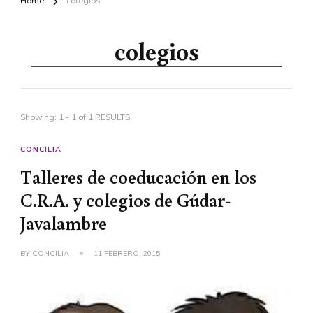
Home
colegios
colegios
Showing: 1 - 1 of 1 RESULTS
CONCILIA
Talleres de coeducación en los
C.R.A. y colegios de Gúdar-
Javalambre
BY
CONCILIA
11 FEBRERO, 2015