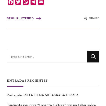
Facebook
Twitter
WhatsApp
Telegram
Email
SHARE
SEGUIR LEYENDO
Looking
for
Something?
ENTRADAS RECIENTES
Protegido: RUTA ELENA VILLAGRASA FERRER
Tardienta inaugura “Conecta Cultura” con un taller sobre