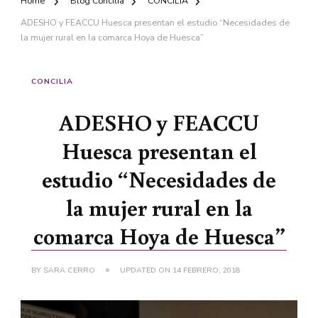
Home
Blog Concilia
CONCILIA
ADESHO y FEACCU Huesca presentan el estudio “Necesidades de
la mujer rural en la comarca Hoya de Huesca”
CONCILIA
ADESHO y FEACCU
Huesca presentan el
estudio “Necesidades de
la mujer rural en la
comarca Hoya de Huesca”
BY
SARA CERRO
UPDATED ON
14 FEBRERO, 2018