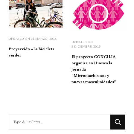
UPDATED ON
31 MARZO, 2014
UPDATED ON
9 DICIEMBRE, 2016
Proyección «La bicicleta
verde»
El proyecto CONCILIA
organiza en Huesca la
Jornada
“Micromachismos y
nuevas masculinidades”
Looking
for