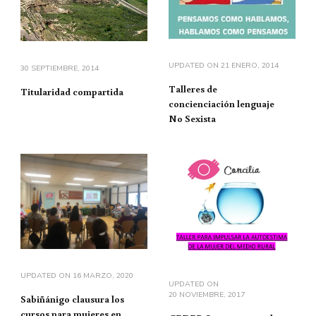
UPDATED ON
21 ENERO, 2014
30 SEPTIEMBRE, 2014
Talleres de
Titularidad compartida
concienciación lenguaje
No Sexista
UPDATED ON
16 MARZO, 2020
UPDATED ON
20 NOVIEMBRE, 2017
Sabiñánigo clausura los
cursos para mujeres en